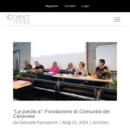
Magazine
Contatti
Login
“La parola a”: Fondazione di Comunità del
Canavese
da
Samuele Parravicini
|
Mag 23, 2023
|
Archivio