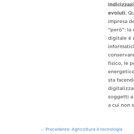
indicizzaz
evoluti
. Q
impresa de
“però”: la
digitale è
informatic
conservare
fisico, le
energetico
sta facend
digitalizz
soggetti a
a cui non 
←
Precedente: Agricoltura è tecnologia