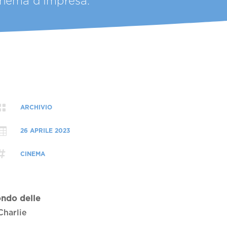
Cinema d’Impresa.

ARCHIVIO

26 APRILE 2023

CINEMA
ndo delle
Charlie