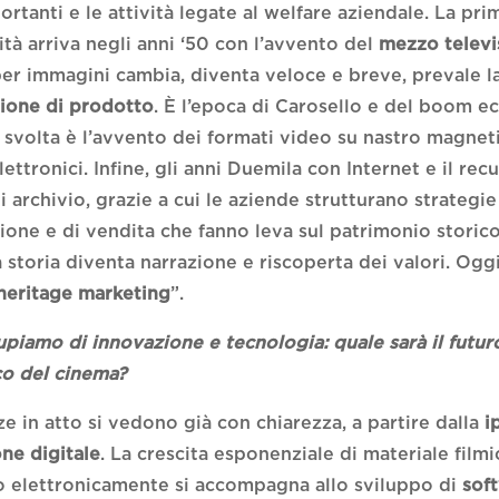
ortanti e le attività legate al welfare aziendale. La pr
ità arriva negli anni ‘50 con l’avvento del
mezzo televi
er immagini cambia, diventa veloce e breve, prevale l
ione di prodotto
. È l’epoca di Carosello e del boom 
svolta è l’avvento dei formati video su nastro magnet
elettronici. Infine, gli anni Duemila con Internet e il re
i archivio, grazie a cui le aziende strutturano strategie
one e di vendita che fanno leva sul patrimonio storico
a storia diventa narrazione e riscoperta dei valori. Oggi
heritage marketing
”.
upiamo di innovazione e tecnologia: quale sarà il futur
co del cinema?
e in atto si vedono già con chiarezza, a partire dalla
i
one digitale
. La crescita esponenziale di materiale film
 elettronicamente si accompagna allo sviluppo di
sof