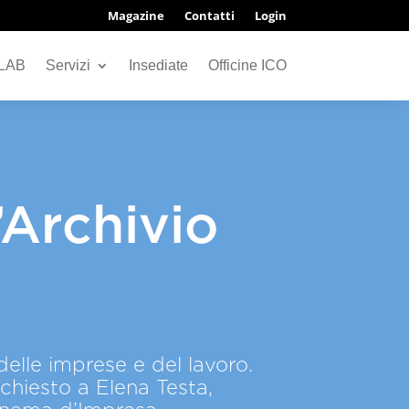
Magazine
Contatti
Login
 LAB
Servizi
Insediate
Officine ICO
l’Archivio
elle imprese e del lavoro.
hiesto a Elena Testa,