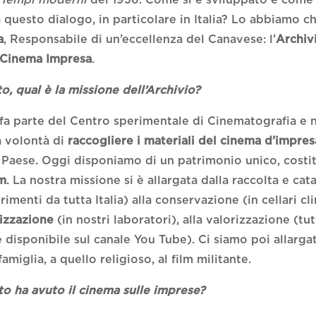
 questo dialogo, in particolare in Italia? Lo abbiamo ch
a
, Responsabile di un’eccellenza del Canavese: l’
Archiv
 Cinema Impresa
.
to, qual è la missione dell’Archivio?
 fa parte del Centro sperimentale di Cinematografia e 
a volontà di
raccogliere i materiali del cinema d’impres
 Paese. Oggi disponiamo di un patrimonio unico, costi
lm
. La nostra missione si è allargata dalla raccolta e ca
imenti da tutta Italia) alla conservazione (in cellari cli
lizzazione
(in nostri laboratori), alla valorizzazione (tu
è disponibile sul canale You Tube). Ci siamo poi allargat
amiglia, a quello religioso, al film militante.
o ha avuto il cinema sulle imprese?