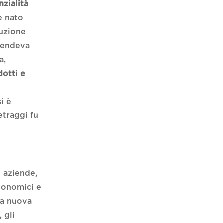
nzialità
è nato
duzione
 rendeva
a,
otti e
i è
etraggi fu
i aziende,
conomici e
la nuova
 gli