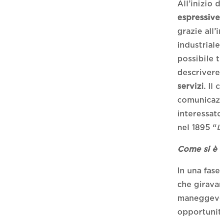
All’inizio
espressiv
grazie all
industrial
possibile 
descrivere
servizi
. Il
comunicazi
interessat
nel 1895 “
Come si è 
In una fas
che girava
maneggevol
opportunit