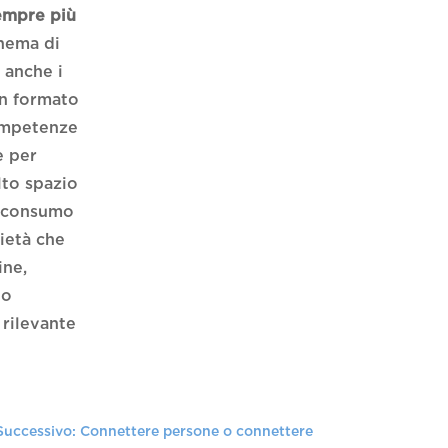
empre più
inema di
 anche i
un formato
competenze
e per
lto spazio
il consumo
ietà che
ine,
no
 rilevante
Successivo: Connettere persone o connettere