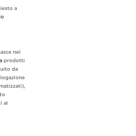
iesto a
io
nasce nel
a
prodotti
tuito da
talogazione
matizzati),
tto
i al