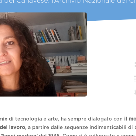
a del Canavese: l’Archivio Nazionale del 
 mix di tecnologia e arte, ha sempre dialogato con
il
mo
del lavoro
, a partire dalle sequenze indimenticabili di 
n
Tempi moderni
del 1936. Come si è sviluppato e come