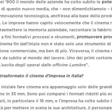
 del ‘900 il mondo delle aziende ha colto subito le
pote
e
di questo nuovo media, che – non dimentichiamolo – 
’innovazione tecnologica, anch’essa alla base della pro
e. Le imprese hanno capito velocemente che il cinema
trasmettere la memoria aziendale, raccontare la fabbric
 a fini formativi processi e strumenti,
promuovere prod
 cinema fin dall’inizio non è stato solo uno strumento di
one commerciale, ma ben di più. Viceversa, il cinema s
o da subito al mondo del lavoro. Uno dei primi cortom
L’uscita degli operai dalle officine Lumière
”.
trasformato il cinema d’impresa in Italia?
e iniziale fare cinema era appannaggio solo delle grand
no in 35 mm. Sono poi comparsi i formati ridotti più e
i, in particolare il 16 mm, e l’impresa ha colto subito 
à per mettere in scena le sue architetture, il personale,