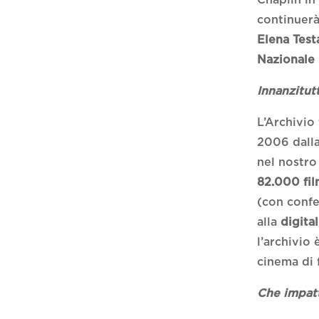
continuerà
Elena Test
Nazionale
Innanzitut
L’Archivio
2006 dall
nel nostro
82.000 fi
(con confer
alla
digita
l’archivio 
cinema di f
Che impatt