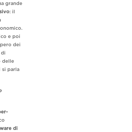
ima grande
sivo
: il
a
economico.
ico e poi
cupero dei
 di
 delle
 si parla
o
per-
ico
tware di