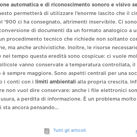
ione automatica e di riconoscimento sonoro e visivo s
uesto permetterà di utilizzare l’enorme lascito che il c
l ‘900 ci ha consegnato, altrimenti inservibile. Ci sono
 conversione di documenti da un formato analogico a 
 un procedimento tecnico che richiede non soltanto 
he, ma anche archivistiche. Inoltre, le risorse necessari
 nel tempo questa eredità sono cospicue: ci vuole mo
 pellicole vanno conservate a temperatura controllata, 
 è sempre maggiore. Sono aspetti centrali per una soc
o i conti con i
limiti ambientali
alla propria crescita. Inf
are non vuol dire conservare: anche i file elettronici so
 usura, a perdita di informazione. È un problema molto
si sta ancora pensando…
Tutti gli articoli
