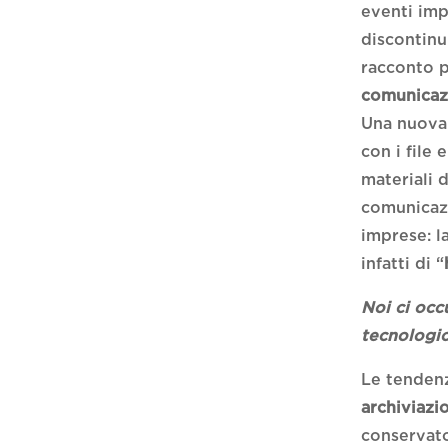
eventi imp
discontinu
racconto p
comunicaz
Una nuova 
con i file 
materiali d
comunicazi
imprese: l
infatti di “
Noi ci occ
tecnologi
Le tendenz
archiviazi
conservato